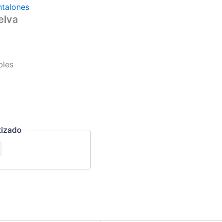
ntalones
elva
bles
tizado