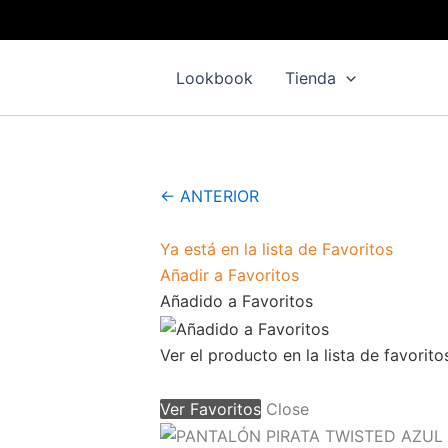
Pantalón
Ir
pirata
al
twisted
contenido
azul
Lookbook
Tienda
selva
cantidad
← ANTERIOR
Ya está en la lista de Favoritos
Añadir a Favoritos
Añadido a Favoritos
Ver el producto en la lista de favorito
Ver Favoritos
Close