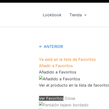
precio
precio
bordado
original
actual
con
Lookbook
Tienda
pedrería
era:
es:
cantidad
132,00 €.
59,00 €.
← ANTERIOR
Ya está en la lista de Favoritos
Añadir a Favoritos
Añadido a Favoritos
Ver el producto en la lista de favorito
Ver Favoritos
Close