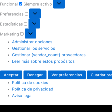
Funcional
Siempre activo
Preferencias
Estadísticas
Marketing
Administrar opciones
Gestionar los servicios
Gestionar {vendor_count} proveedores
Leer más sobre estos propósitos
Aceptar
Denegar
Ver preferencias
Guardar pr
Política de cookies
Política de privacidad
Aviso legal
Pantalón
El
El
tejano