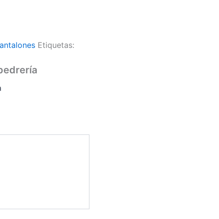
Pantalones
Etiquetas:
pedrería
a