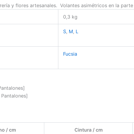
ería y flores artesanales. Volantes asimétricos en la parte
0,3 kg
S
,
M
,
L
Fucsia
Pantalones]
 Pantalones]
ho / cm
Cintura / cm