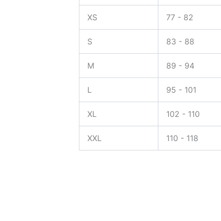
XS
77 - 82
S
83 - 88
M
89 - 94
L
95 - 101
XL
102 - 110
XXL
110 - 118
El
El
precio
precio
Vestidos
original
actual
Vestido volantes en tela plisad
era:
es: