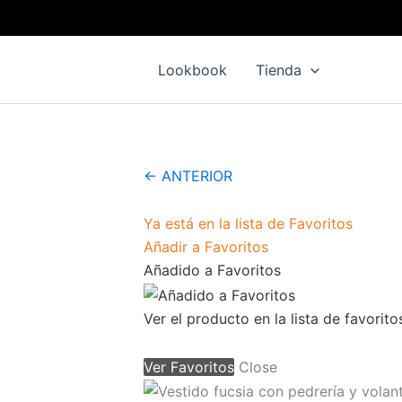
Vestido
Ir
El
El
fucsia
al
precio
precio
con
contenido
original
actual
pedrería
Lookbook
Tienda
y
era:
es:
volantes
204,00 €.
79,00 €.
asimétrico
cantidad
← ANTERIOR
Ya está en la lista de Favoritos
Añadir a Favoritos
Añadido a Favoritos
Ver el producto en la lista de favorito
Ver Favoritos
Close