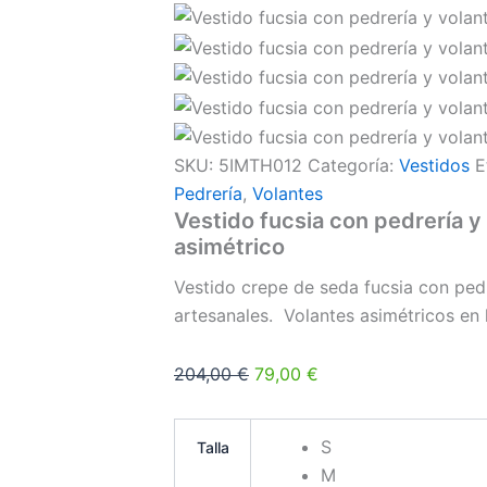
SKU:
5IMTH012
Categoría:
Vestidos
E
Pedrería
,
Volantes
Vestido fucsia con pedrería y
asimétrico
Vestido crepe de seda fucsia con pedr
artesanales. Volantes asimétricos en 
204,00
€
79,00
€
S
Talla
M